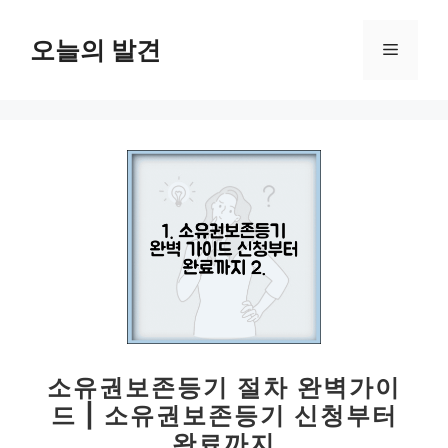
컨
텐
오늘의 발견
메
츠
로
뉴
건
너
뛰
기
소유권보존등기 절차 완벽가이
드 | 소유권보존등기 신청부터
완료까지