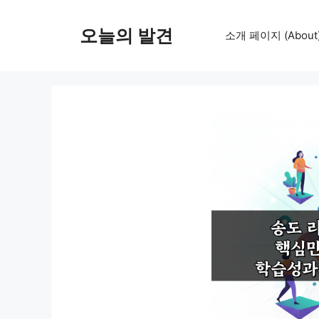
컨
텐
오늘의 발견
소개 페이지 (About
츠
로
건
너
뛰
기