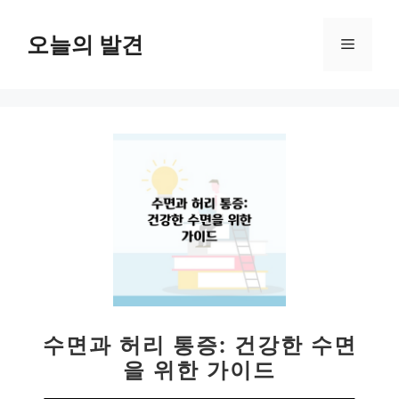
컨
텐
오늘의 발견
메
츠
로
뉴
건
너
뛰
기
수면과 허리 통증: 건강한 수면
을 위한 가이드