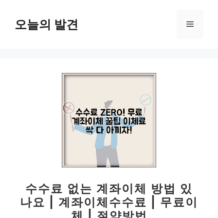
컨
텐
오늘의 발견
메
츠
로
뉴
건
너
뛰
기
수수료 없는 계좌이체 방법 있
나요 | 계좌이체수수료 | 무료이
체 | 절약방법