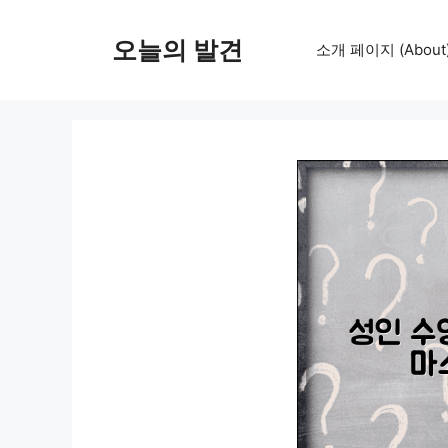
컨
텐
오늘의 발견
소개 페이지 (About
츠
로
건
너
뛰
기