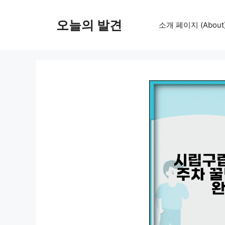
컨
텐
오늘의 발견
소개 페이지 (About
츠
로
건
너
뛰
기