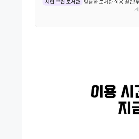
시립 구립 도서관
알뜰한 도서관 이용 꿀팁!
게