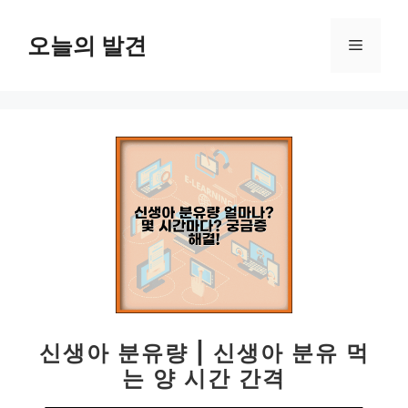
컨
텐
오늘의 발견
메
츠
로
뉴
건
너
뛰
기
신생아 분유량 | 신생아 분유 먹
는 양 시간 간격