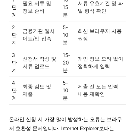
필요 서류 및
서류 유효기간 및 파
단
15
정보 준비
일 형식 확인
계
분
2
5-
금융기관 웹사
최신 브라우저 사용
단
10
이트/앱 접속
권장
계
분
3
15-
신청서 작성 및
개인 정보 오타 없이
단
20
서류 업로드
정확하게 입력
계
분
4
5-
최종 검토 및
제출 전 모든 입력
단
10
제출
내용 재확인
계
분
온라인 신청 시 가장 많이 발생하는 오류는 브라우
저 호환성 문제입니다. Internet Explorer보다는