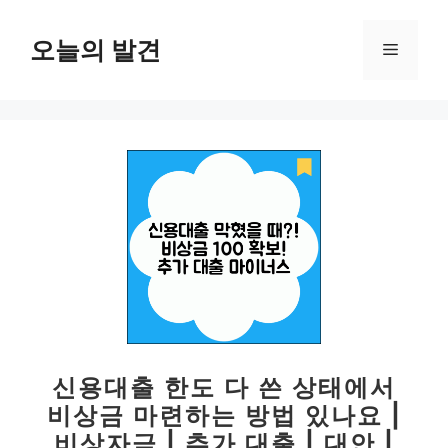
컨
텐
오늘의 발견
메
츠
로
뉴
건
너
뛰
기
신용대출 한도 다 쓴 상태에서
비상금 마련하는 방법 있나요 |
비상자금 | 추가 대출 | 대안 |