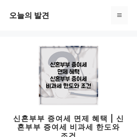
컨
텐
오늘의 발견
메
츠
로
뉴
건
너
뛰
기
신혼부부 증여세 면제 혜택 | 신
혼부부 증여세 비과세 한도와
조건