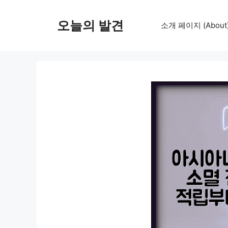
컨
텐
오늘의 발견
소개 페이지 (About
츠
로
건
너
뛰
기