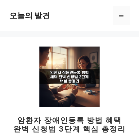
컨
텐
오늘의 발견
메
츠
로
뉴
건
너
뛰
기
암환자 장애인등록 방법 혜택
완벽 신청법 3단계 핵심 총정리