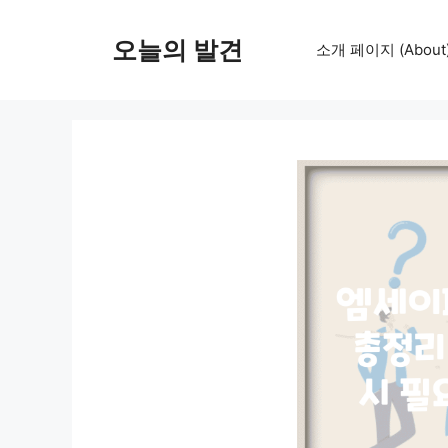
컨
텐
오늘의 발견
소개 페이지 (About
츠
로
건
너
뛰
기