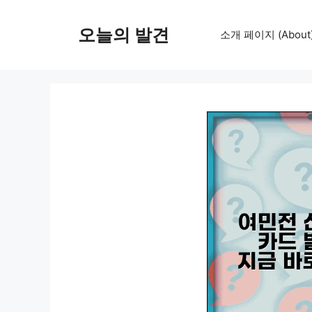
컨
텐
오늘의 발견
소개 페이지 (About
츠
로
건
너
뛰
기