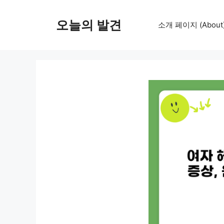
컨
텐
오늘의 발견
소개 페이지 (About
츠
로
건
너
뛰
기