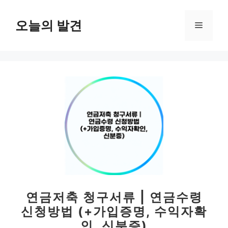
컨
텐
오늘의 발견
메
츠
로
뉴
건
너
뛰
기
연금저축 청구서류 | 연금수령
신청방법 (+가입증명, 수익자확
인, 신분증)