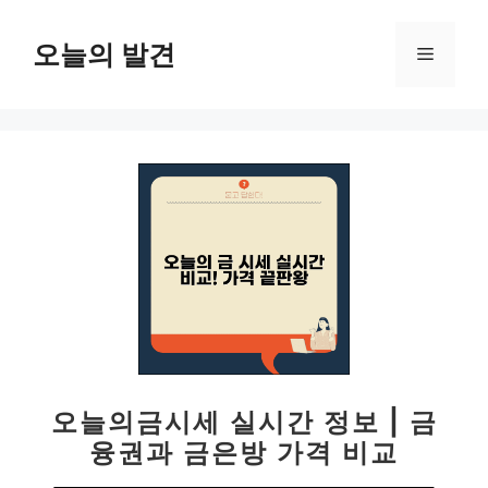
컨
텐
오늘의 발견
메
츠
로
뉴
건
너
뛰
기
오늘의금시세 실시간 정보 | 금
융권과 금은방 가격 비교