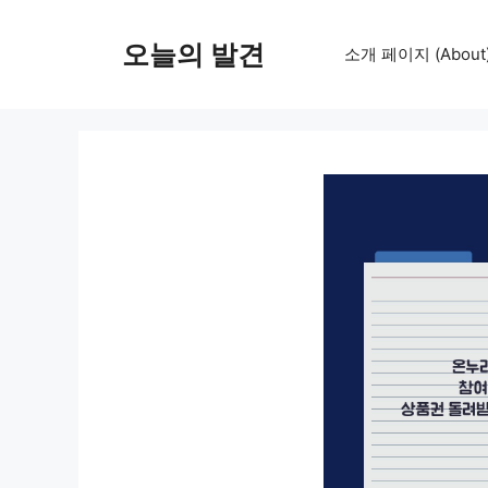
컨
텐
오늘의 발견
소개 페이지 (About
츠
로
건
너
뛰
기