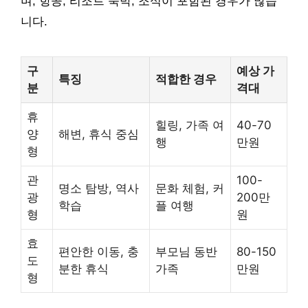
며, 항공, 리조트 숙박, 조식이 포함된 경우가 많습
니다.
구
예상 가
특징
적합한 경우
분
격대
휴
힐링, 가족 여
40-70
양
해변, 휴식 중심
행
만원
형
관
100-
명소 탐방, 역사
문화 체험, 커
광
200만
학습
플 여행
형
원
효
편안한 이동, 충
부모님 동반
80-150
도
분한 휴식
가족
만원
형