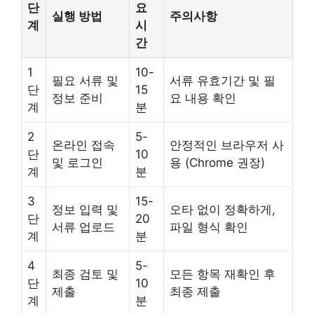
단
요
실행 방법
주의사항
계
시
간
1
10-
필요 서류 및
서류 유효기간 및 필
단
15
정보 준비
요 내용 확인
계
분
2
5-
온라인 접속
안정적인 브라우저 사
단
10
및 로그인
용 (Chrome 권장)
계
분
3
15-
정보 입력 및
오타 없이 정확하게,
단
20
서류 업로드
파일 형식 확인
계
분
4
5-
최종 검토 및
모든 항목 재확인 후
단
10
제출
최종 제출
계
분