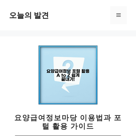
컨
텐
오늘의 발견
메
츠
로
뉴
건
너
뛰
기
요양급여정보마당 이용법과 포
털 활용 가이드