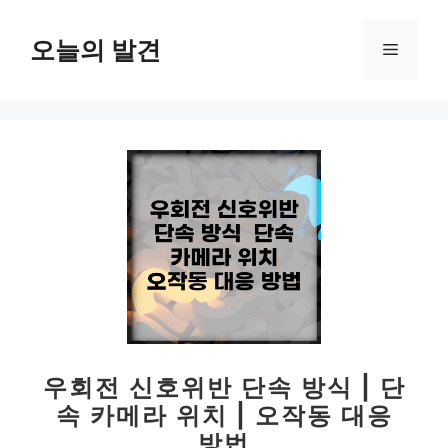
컨
텐
오늘의 발견
메
츠
로
뉴
건
너
뛰
기
우회전 신호위반 단속 방식 | 단
속 카메라 위치 | 오작동 대응
방법