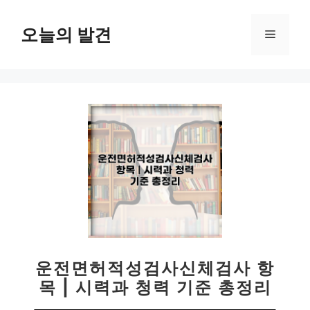
컨
텐
오늘의 발견
메
츠
로
뉴
건
너
뛰
기
운전면허적성검사신체검사 항
목 | 시력과 청력 기준 총정리