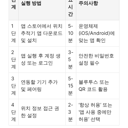
실행 방법
주의사항
계
시
간
1
앱 스토어에서 위치
5-
운영체제
단
추적기 앱 다운로드
10
(iOS/Android)에
계
및 설치
분
맞는 앱 확인
2
3-
앱 실행 후 계정 생
안전한 비밀번호
단
5
성 또는 로그인
설정 필수
계
분
3
5-
연동할 기기 추가
블루투스 또는
단
15
및 페어링
QR 코드 활용
계
분
4
2-
‘항상 허용’ 또는
위치 정보 접근 권
단
3
‘앱 사용 중에만
한 설정
계
분
허용’ 선택