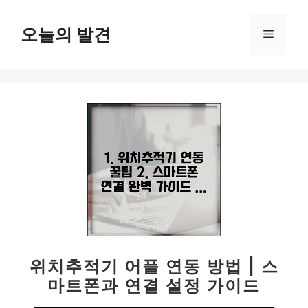
컨
텐
오늘의 발견
메
츠
로
뉴
건
너
뛰
기
위치추적기 어플 연동 방법 | 스
마트폰과 연결 설정 가이드