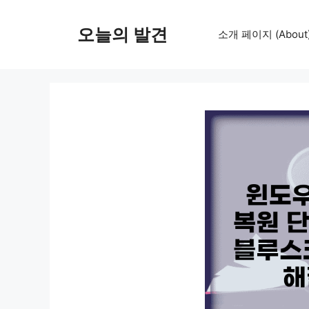
컨
텐
오늘의 발견
소개 페이지 (About
츠
로
건
너
뛰
기