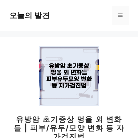
컨
텐
오늘의 발견
메
츠
로
뉴
건
너
뛰
기
유방암 초기증상 멍울 외 변화
들 | 피부/유두/모양 변화 등 자
가검진법