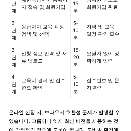
단
15
지 접속 및 회원가입
회원가입 완료
계
분
2
5-
응급처치 교육 과정
지역 및 교육
단
10
검색 및 선택
일정 확인 필수
계
분
3
15-
신청 정보 입력 및 서
오탈자 없이 정
단
20
류 업로드
확하게 입력
계
분
4
5-
교육비 결제 및 접수
접수번호 및 문
단
10
완료 확인
자 확인
계
분
온라인 신청 시, 브라우저 호환성 문제가 발생할 수
있습니다. 크롬이나 엣지 최신 버전을 사용하는 것
이 안정적인 접속에 도움이 됩니다. 모바일 환경에