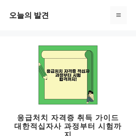
컨
텐
오늘의 발견
메
츠
로
뉴
건
너
뛰
기
응급처치 자격증 취득 가이드
대한적십자사 과정부터 시험까
지