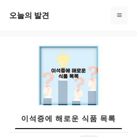
컨
텐
오늘의 발견
메
츠
로
뉴
건
너
뛰
기
이석증에 해로운 식품 목록