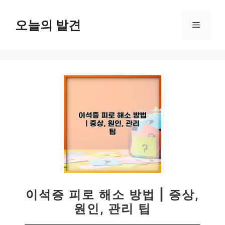
컨
텐
오늘의 발견
메
츠
로
뉴
건
너
뛰
기
이석증 피로 해소 방법 | 증상,
원인, 관리 팁