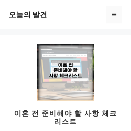
컨
텐
오늘의 발견
메
츠
로
뉴
건
너
뛰
기
이혼 전 준비해야 할 사항 체크
리스트