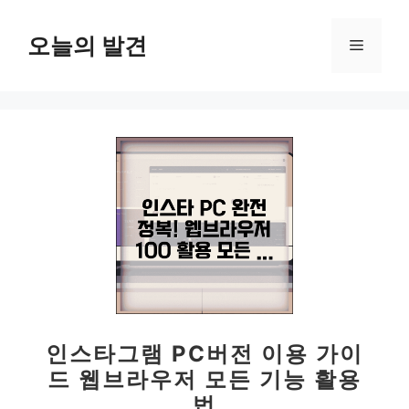
컨
텐
오늘의 발견
메
츠
로
뉴
건
너
뛰
기
인스타그램 PC버전 이용 가이
드 웹브라우저 모든 기능 활용
법