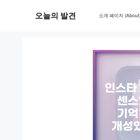
컨
텐
오늘의 발견
소개 페이지 (About
츠
로
건
너
뛰
기