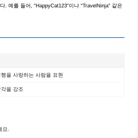
들어, “HappyCat123″이나 “TravelNinja” 같은
여행을 사랑하는 사람을 표현
감각을 강조
세요.