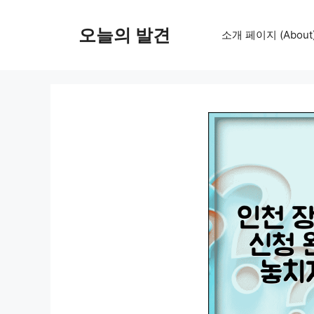
컨
텐
오늘의 발견
소개 페이지 (About
츠
로
건
너
뛰
기