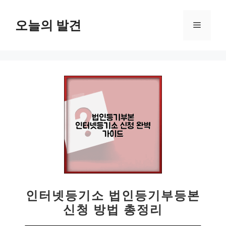
컨
텐
오늘의 발견
메
츠
로
뉴
건
너
뛰
기
인터넷등기소 법인등기부등본
신청 방법 총정리