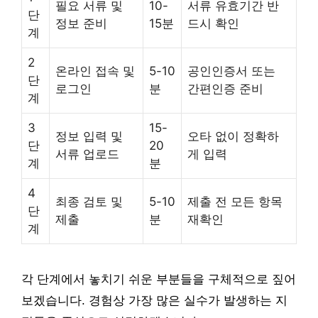
필요 서류 및
10-
서류 유효기간 반
단
정보 준비
15분
드시 확인
계
2
온라인 접속 및
5-10
공인인증서 또는
단
로그인
분
간편인증 준비
계
3
15-
정보 입력 및
오타 없이 정확하
단
20
서류 업로드
게 입력
계
분
4
최종 검토 및
5-10
제출 전 모든 항목
단
제출
분
재확인
계
각 단계에서 놓치기 쉬운 부분들을 구체적으로 짚어
보겠습니다. 경험상 가장 많은 실수가 발생하는 지