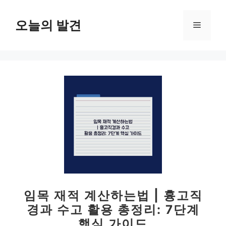
컨
텐
오늘의 발견
메
츠
로
뉴
건
너
뛰
기
임목 재적 계산하는법 | 흉고직
경과 수고 활용 총정리: 7단계
핵심 가이드