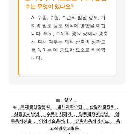
수는 무엇이 있나요?
A. 수종, 수형, 수관의 발달 정도, 가
지의 밀도 등도 재적에 영향을 미칩
니다. 특히, 수목의 생육 상태나 병충
해 피해 여부는 재적 산출의 정확도
를 높이는 데 중요한 요소로 작용합
니다.
카
정보
테
태
목재생산량분석
,
벌채계획수립
,
산림자원관리
,
고
그
산림조사방법
,
수목가치평가
,
임목재적계산법
,
임
리
목축적산출
,
임업기술총정리
,
정확한측정가이드
,
흉
고직경수고활용