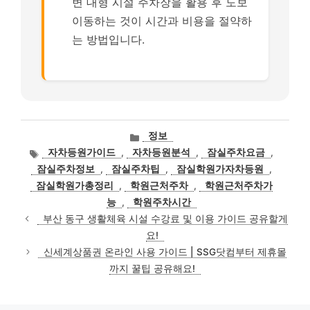
변 대형 시설 주차장을 활용 후 도보
이동하는 것이 시간과 비용을 절약하
는 방법입니다.
카
정보
테
태
자차등원가이드
,
자차등원분석
,
잠실주차요금
,
고
그
잠실주차정보
,
잠실주차팁
,
잠실학원가자차등원
,
리
잠실학원가총정리
,
학원근처주차
,
학원근처주차가
능
,
학원주차시간
부산 동구 생활체육 시설 수강료 및 이용 가이드 공유할게
요!
신세계상품권 온라인 사용 가이드 | SSG닷컴부터 제휴몰
까지 꿀팁 공유해요!