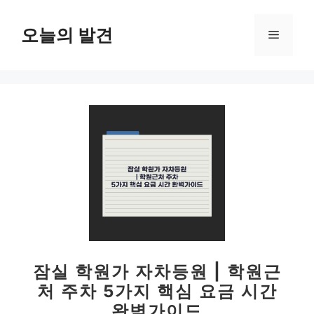
컨
텐
오늘의 발견
메
츠
로
뉴
건
너
뛰
기
잠실 학원가 자차등원 | 학원근
처 주차 5가지 핵심 요금 시간
완벽가이드