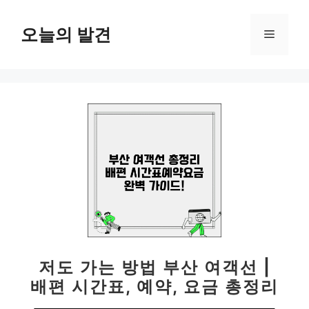
컨
텐
오늘의 발견
메
츠
로
뉴
건
너
뛰
기
저도 가는 방법 부산 여객선 |
배편 시간표, 예약, 요금 총정리