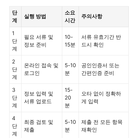
단
소요
실행 방법
주의사항
계
시간
1
필요 서류 및
10-
서류 유효기간 반
단
정보 준비
15분
드시 확인
계
2
온라인 접속 및
5-10
공인인증서 또는
단
로그인
분
간편인증 준비
계
3
15-
정보 입력 및
오타 없이 정확하
단
20
서류 업로드
게 입력
계
분
4
최종 검토 및
5-10
제출 전 모든 항목
단
제출
분
재확인
계