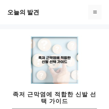
컨
텐
오늘의 발견
메
츠
로
뉴
건
너
뛰
기
족저 근막염에 적합한 신발 선
택 가이드