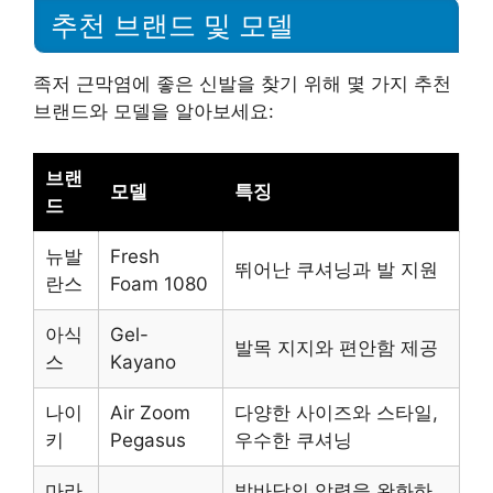
추천 브랜드 및 모델
족저 근막염에 좋은 신발을 찾기 위해 몇 가지 추천
브랜드와 모델을 알아보세요:
브랜
모델
특징
드
뉴발
Fresh
뛰어난 쿠셔닝과 발 지원
란스
Foam 1080
아식
Gel-
발목 지지와 편안함 제공
스
Kayano
나이
Air Zoom
다양한 사이즈와 스타일,
키
Pegasus
우수한 쿠셔닝
마라
발바닥의 압력을 완화하