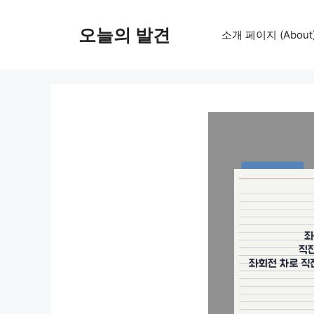
컨
텐
오늘의 발견
소개 페이지 (About
츠
로
건
너
뛰
기