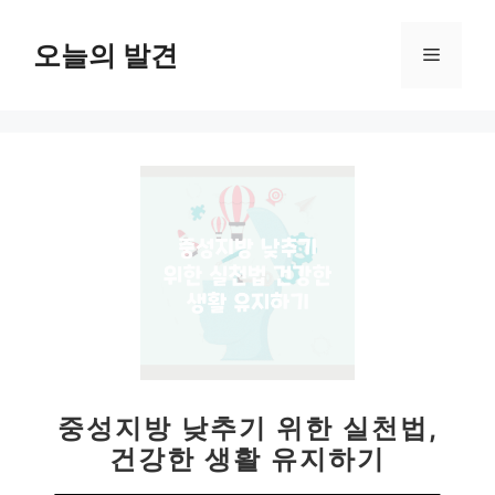
컨
텐
오늘의 발견
메
츠
로
뉴
건
너
뛰
기
중성지방 낮추기 위한 실천법,
건강한 생활 유지하기