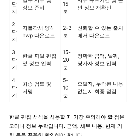
필수 서류 및
서류 유효기간 및 본
단
15
정보 준비
인 정보 재확인
계
분
2
지불각서 양식
2-3
신뢰할 수 있는 출처
단
hwp 다운로드
분
에서 다운로드
계
3
15-
한글 파일 편집
정확한 금액, 날짜,
단
20
및 정보 입력
당사자 정보 입력
계
분
4
5-
최종 검토 및
오탈자, 누락된 내용
단
10
서명
없는지 최종 점검
계
분
한글 편집 서식을 사용할 때 가장 주의해야 할 점은
오타나 정보 누락입니다. 금액, 채무 내용, 변제 기
한 등을 꼼꼼히 확인해야 합니다.