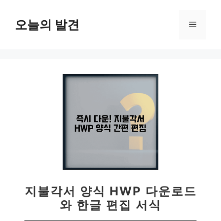
컨
텐
오늘의 발견
메
츠
로
뉴
건
너
뛰
기
지불각서 양식 HWP 다운로드
와 한글 편집 서식