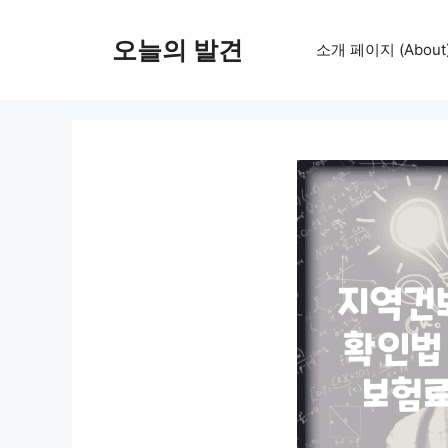
컨
텐
오늘의 발견
소개 페이지 (About
츠
로
건
너
뛰
기