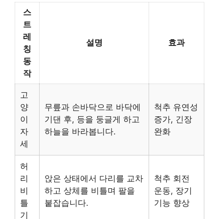
스
트
레
설명
효과
칭
동
작
고
양
무릎과 손바닥으로 바닥에
척추 유연성
이
기댄 후, 등을 둥글게 하고
증가, 긴장
자
하늘을 바라봅니다.
완화
세
허
리
앉은 상태에서 다리를 교차
척추 회전
비
하고 상체를 비틀며 팔을
운동, 장기
틀
붙잡습니다.
기능 향상
기