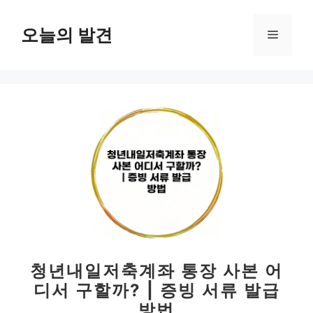
컨
텐
오늘의 발견
메
츠
로
뉴
건
너
뛰
기
청년내일저축계좌 통장 사본 어
디서 구할까? | 증빙 서류 발급
방법