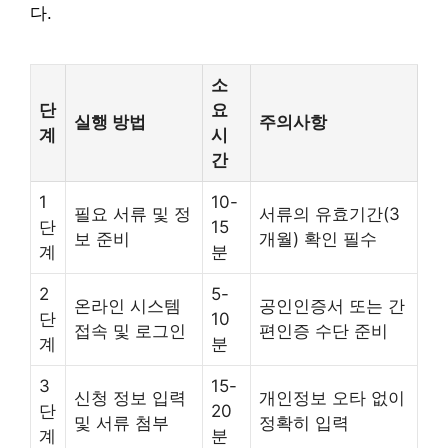
다.
소
단
요
실행 방법
주의사항
계
시
간
1
10-
필요 서류 및 정
서류의 유효기간(3
단
15
보 준비
개월) 확인 필수
계
분
2
5-
온라인 시스템
공인인증서 또는 간
단
10
접속 및 로그인
편인증 수단 준비
계
분
3
15-
신청 정보 입력
개인정보 오타 없이
단
20
및 서류 첨부
정확히 입력
계
분