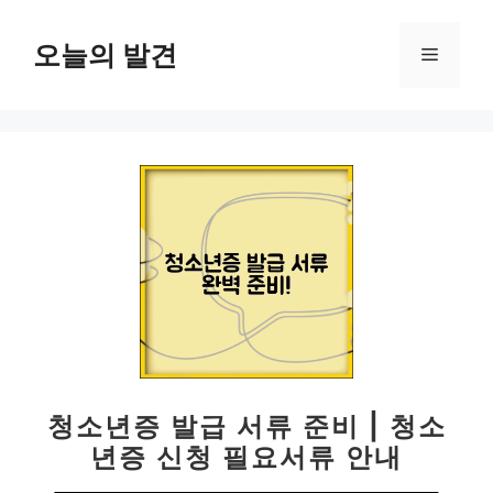
컨
텐
오늘의 발견
메
츠
로
뉴
건
너
뛰
기
청소년증 발급 서류 준비 | 청소
년증 신청 필요서류 안내