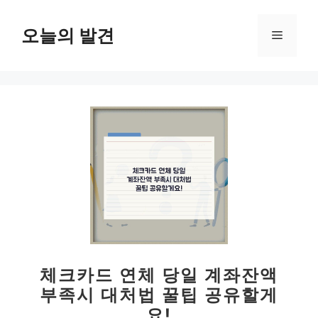
컨
텐
오늘의 발견
메
츠
로
뉴
건
너
뛰
기
체크카드 연체 당일 계좌잔액
부족시 대처법 꿀팁 공유할게
요!