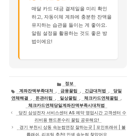
매달 카드 대금 결제일을 미리 확인
하고, 자동이체 계좌에 충분한 잔액을
유지하는 습관을 들이는 게 좋아요.
알림 설정을 활용하는 것도 좋은 방
법이에요!
카
정보
테
태
계좌잔액부족대처
,
금융꿀팁
,
긴급대처법
,
당일
고
그
연체해결
,
돈관리팁
,
일상꿀팁
,
체크카드연체꿀팁
,
리
체크카드연체당일계좌잔액부족시대처법
당진 삼성전자 서비스센터 AS 예약 영업시간 고객센터 수
리비용 핸드폰수리 꿀팁 공유해요!
경기 부천시 상동 속눈썹연장 잘하는곳 | 포인트래쉬 | 볼
륨래쉬, 리프팅 추천! 인생 속눈썹 찾았어요