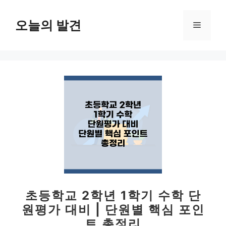
컨
텐
오늘의 발견
메
츠
로
뉴
건
너
뛰
기
초등학교 2학년 1학기 수학 단
원평가 대비 | 단원별 핵심 포인
트 총정리