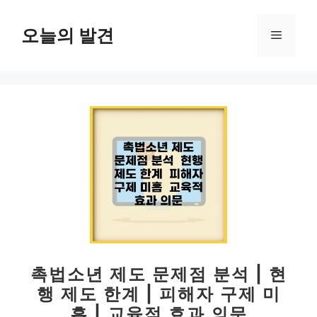
컨
텐
오늘의 발견
메
츠
로
뉴
건
너
뛰
기
촉법소년 제도 문제점 분석 | 현
행 제도 한계 | 피해자 구제 미
흡 | 교육적 효과 의문