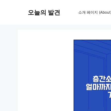
컨
텐
오늘의 발견
소개 페이지 (About
츠
로
건
너
뛰
기