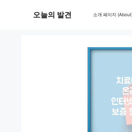
컨
텐
오늘의 발견
소개 페이지 (About
츠
로
건
너
뛰
기