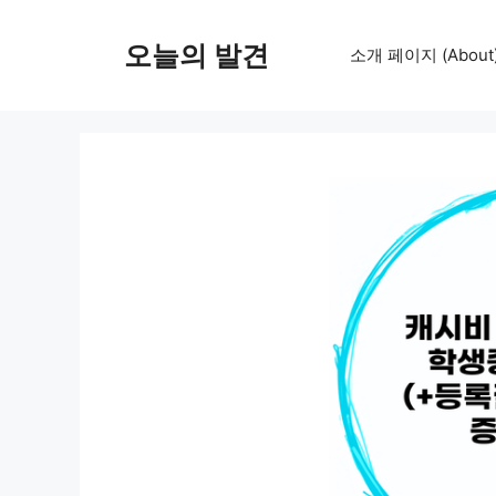
컨
텐
오늘의 발견
소개 페이지 (About
츠
로
건
너
뛰
기