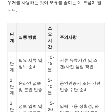
우저를 사용하는 것이 오류를 줄이는 데 도움이 됩
니다.
소
단
요
실행 방법
주의사항
계
시
간
1
10-
필요 서류 및
서류 유효기간 및 스
단
15
정보 준비
캔/사진 품질 확인
계
분
2
5-
온라인 접속
공인인증서 또는 간편
단
10
및 본인 인증
인증 수단 준비
계
분
3
15-
정보 입력 및
입력 내용 정확성, 파
단
20